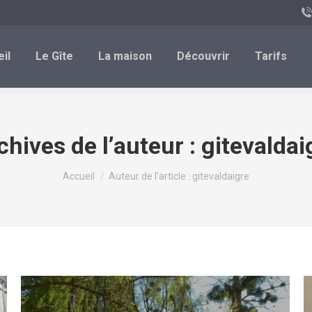
il
Le Gîte
La maison
Découvrir
Tarifs
chives de l’auteur :
gitevaldai
Vous êtes ici :
Accueil
Auteur de l’article : gitevaldaigre