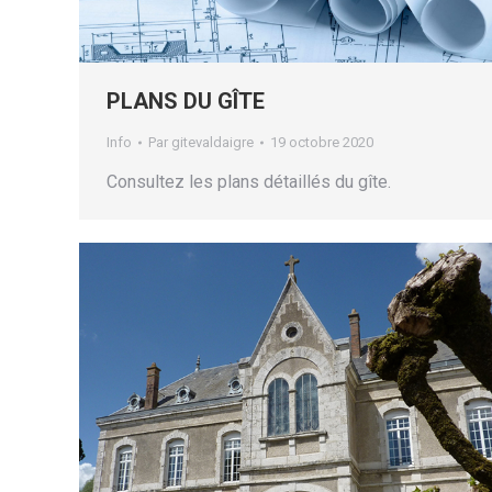
PLANS DU GÎTE
Info
Par
gitevaldaigre
19 octobre 2020
Consultez les plans détaillés du gîte.