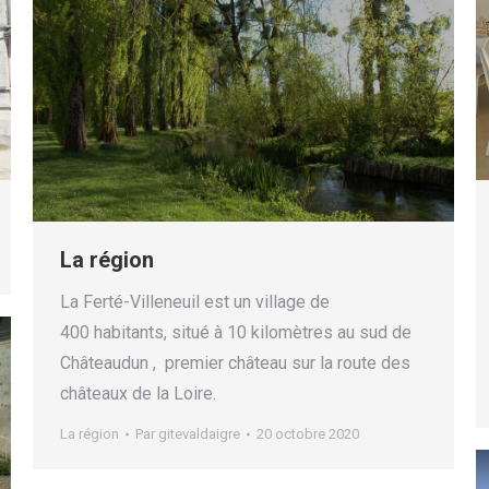
La région
La Ferté-Villeneuil est un village de
400 habitants, situé à 10 kilomètres au sud de
Châteaudun , premier château sur la route des
châteaux de la Loire.
La région
Par
gitevaldaigre
20 octobre 2020