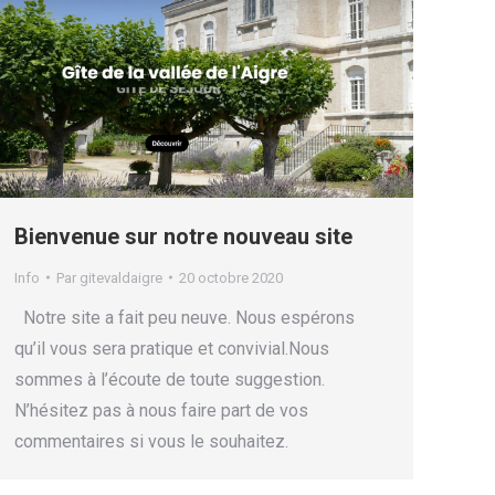
Bienvenue sur notre nouveau site
Info
Par
gitevaldaigre
20 octobre 2020
Notre site a fait peu neuve. Nous espérons
qu’il vous sera pratique et convivial.Nous
sommes à l’écoute de toute suggestion.
N’hésitez pas à nous faire part de vos
commentaires si vous le souhaitez.