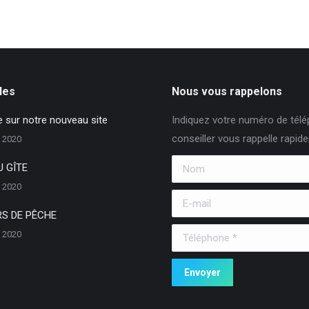
:
iles
Nous vous rappelons
 sur notre nouveau site
Indiquez votre numéro de télé
conseiller vous rappelle rapid
 2020
Nom
 GÎTE
 2020
E-mail
S DE PÊCHE
Téléphone *
 2020
Envoyer