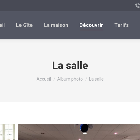
il
Le Gîte
La maison
Découvrir
Tarifs
La salle
Vous êtes ici :
Accueil
Album photo
La salle