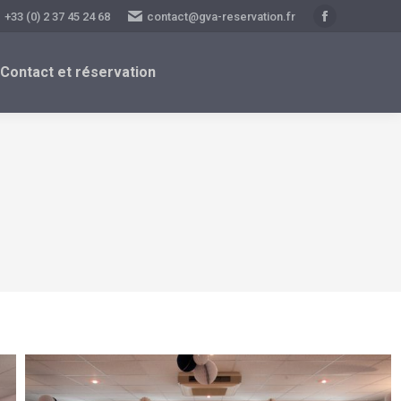
+33 (0) 2 37 45 24 68
contact@gva-reservation.fr
Facebook
page
Contact et réservation
opens
in
new
window