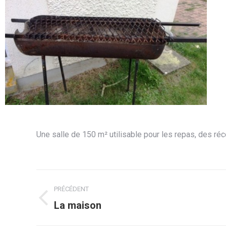
Une salle de 150 m² utilisable pour les repas, des r
Navigation
PRÉCÉDENT
album
La maison
Album
précédent