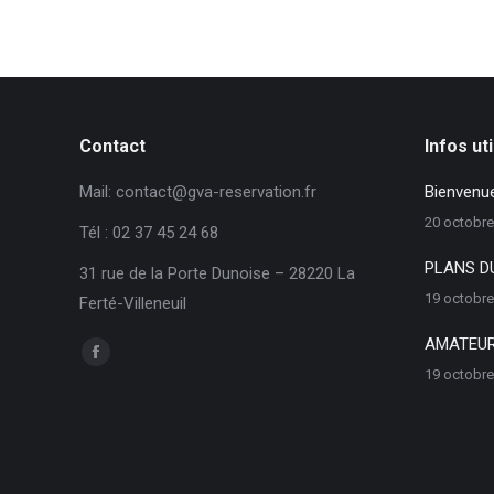
:
Contact
Infos ut
Mail: contact@gva-reservation.fr
Bienvenue
20 octobre
Tél : 02 37 45 24 68
PLANS DU
31 rue de la Porte Dunoise – 28220 La
19 octobre
Ferté-Villeneuil
AMATEUR
Trouvez nous sur :
Facebook
19 octobre
page
opens
in
new