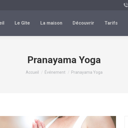
il
Le Gîte
La maison
Découvrir
Tarifs
Pranayama Yoga
Vous êtes ici :
Accueil
Événement
Pranayama Yoga