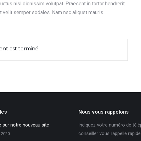
ctus nisl dignissim volutpat. Praesent in tortor hendrerit,
 et velit semper sodales. Nam nec aliquet mauris.
nt est terminé.
iles
Nous vous rappelons
 sur notre nouveau site
Indiquez votre numéro de télé
conseiller vous rappelle rapid
 2020