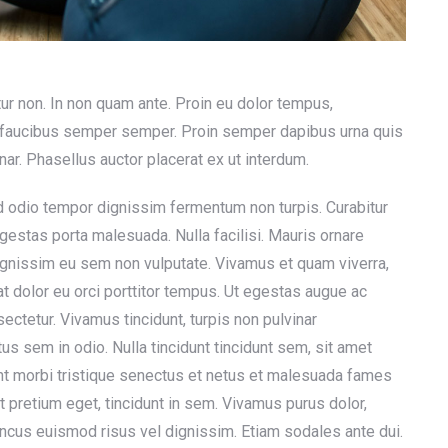
tur non. In non quam ante. Proin eu dolor tempus,
 faucibus semper semper. Proin semper dapibus urna quis
ar. Phasellus auctor placerat ex ut interdum.
d odio tempor dignissim fermentum non turpis. Curabitur
gestas porta malesuada. Nulla facilisi. Mauris ornare
 dignissim eu sem non vulputate. Vivamus et quam viverra,
d at dolor eu orci porttitor tempus. Ut egestas augue ac
ectetur. Vivamus tincidunt, turpis non pulvinar
tus sem in odio. Nulla tincidunt tincidunt sem, sit amet
nt morbi tristique senectus et netus et malesuada fames
t pretium eget, tincidunt in sem. Vivamus purus dolor,
honcus euismod risus vel dignissim. Etiam sodales ante dui.