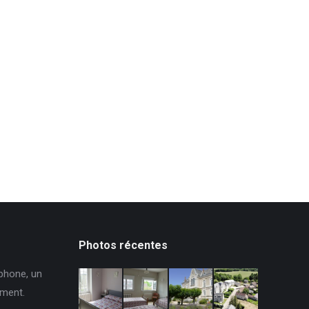
Photos récentes
phone, un
ement.