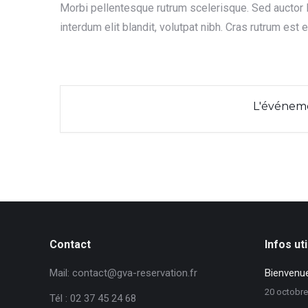
Morbi pellentesque rutrum scelerisque. Sed auctor lu
interdum elit blandit, volutpat nibh. Cras rutrum est
L'événeme
Contact
Infos ut
Mail: contact@gva-reservation.fr
Bienvenue
20 octobre
Tél : 02 37 45 24 68