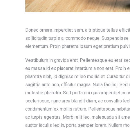
Donec ornare imperdiet sem, a tristique tellus effici
sollicitudin turpis a, commodo neque. Suspendisse
elementum. Proin pharetra ipsum eget pretium pulvin
Vestibulum in gravida erat. Pellentesque eu erat se
eu massa id ex placerat interdum a non erat. Proin e
pharetra nibh, id dignissim leo mollis et. Curabitur
sagittis ante non, efficitur magna. Nulla facilisi. Se
molestie pharetra. Sed porta dui quis imperdiet cons
scelerisque, nunc arcu blandit diam, ac convallis lec
condimentum ex mollis rutrum. Pellentesque habita
ac turpis egestas. Morbi elit leo, malesuada sit ame
auctor iaculis leo in, porta semper lorem. Nullam r