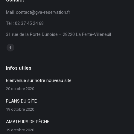
Mail: contact@gva-reservation.fr
Tél : 02 37 45 24 68
31 rue de la Porte Dunoise – 28220 La Ferté-Villeneuil
Trouvez nous sur :
Facebook
page
opens
Infos utiles
in
Bienvenue sur notre nouveau site
new
20 octobre 2020
window
PLANS DU GÎTE
19 octobre 2020
AMATEURS DE PÊCHE
19 octobre 2020